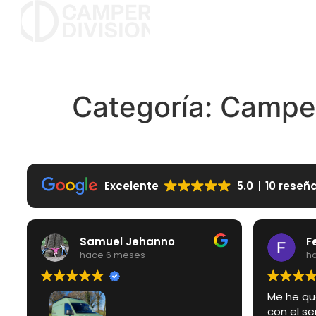
Categoría:
Campe
Excelente
5.0
10 reseñ
Samuel Jehanno
Fer
hace 6 meses
hace
Me he qued
con el servi