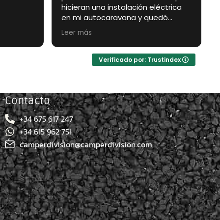
hicieran una instalación eléctrica
ne
en mi autocaravana y quedó
y 
espectacular, también recomendé
co
jo de
Leer más
Le
a mi familia para que les asesoren
,e
 el
con su furgo.
lo
Muy recomendable trato
ra
olchon
Verificado por: Trustindex
personalizado y eficaz!!!
ipiel
 y con
peraba.
Contacto
+34 675 617 247
+34 615 962 751
camperdivision@camperdivision.com