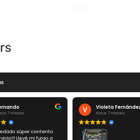
rs
as
nando
Violeta Fernández
 7 meses
hace 7 meses
ado súper contento
cio!!! Llevé mi furgo a