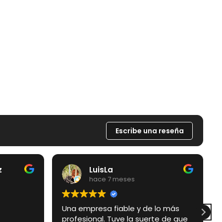
Escribe una reseña
LuisLa
hace 7 meses
Una empresa fiable y de lo más
So
profesional. Tuve la suerte de que
ha